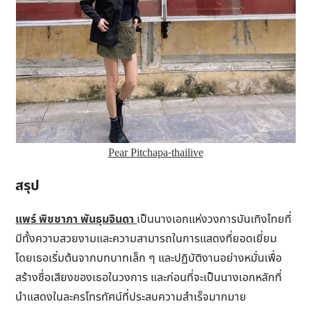
Pear Pitchapa-thailive
สรุป
แพร์ พิชชาภา พันธุมจินดา
เป็นนางเอกแห่งวงการบันเทิงไทยที่
มีทั้งความสวยงามและความสามารถในการแสดงที่ยอดเยี่ยม
โดยเธอเริ่มต้นจากบทบาทเล็ก ๆ และปฏิบัติงานอย่างหมั่นเพื่อ
สร้างชื่อเสียงของเธอในวงการ และก่อนที่จะเป็นนางเอกหลักที่
นำแสดงในละครโทรทัศน์ที่ประสบความสำเร็จมากมาย