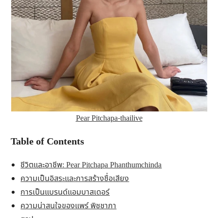
Pear Pitchapa-thailive
Table of Contents
ชีวิตและอาชีพ: Pear Pitchapa Phanthumchinda
ความเป็นอิสระและการสร้างชื่อเสียง
การเป็นแบรนด์แอมบาสเดอร์
ความน่าสนใจของแพร์ พิชชาภา