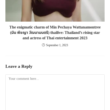
The enigmatic charm of Min Pechaya Wattanamontree
(มิน พีชญา วัฒนามนตรี) thailive: Thailand’s rising star
and actress of Thai entertainment 2023
September 1, 2023
Leave a Reply
Comment