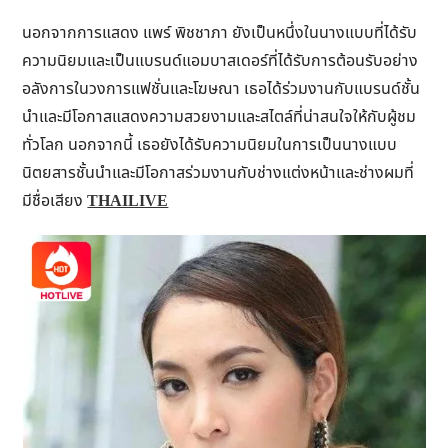
นอกจากการแสดง แพร์ พิชชาภา ยังเป็นหนึ่งในนางแบบที่ได้รับ
ความนิยมและเป็นแบรนด์แอมบาสเดอร์ที่ได้รับการต้อนรับอย่าง
อลังการในวงการแฟชั่นและโฆษณา เธอได้ร่วมงานกับแบรนด์ชั้น
นำและมีโอกาสแสดงความสวยงามและสไตล์ที่น่าสนใจให้กับผู้ชม
ทั่วโลก นอกจากนี้ เธอยังได้รับความนิยมในการเป็นนางแบบ
นิตยสารชั้นนำและมีโอกาสร่วมงานกับช่างแต่งหน้าและช่างผมที่
มีชื่อเสียง
THAILIVE