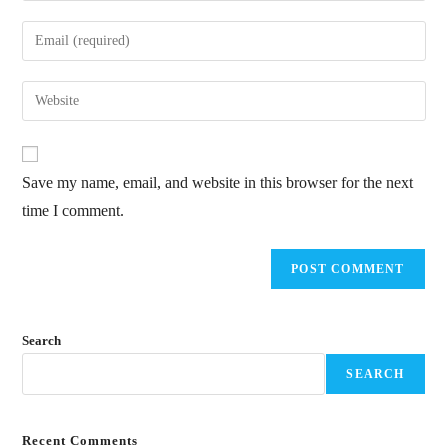
name
Enter
or
your
username
email
Enter
to
address
your
comment
to
website
comment
URL
Save my name, email, and website in this browser for the next
(optional)
time I comment.
Search
SEARCH
Recent Comments